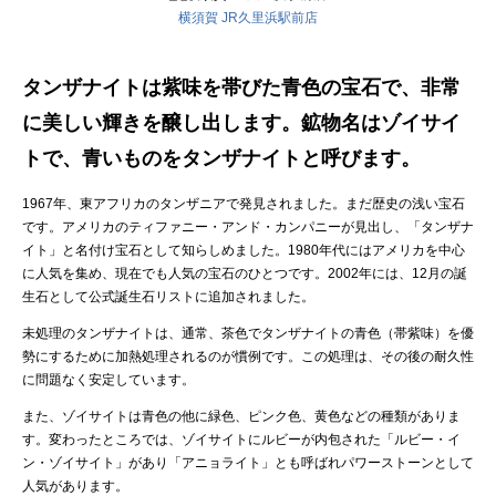
横須賀 JR久里浜駅前店
タンザナイトは紫味を帯びた青色の宝石で、非常
に美しい輝きを醸し出します。鉱物名はゾイサイ
トで、青いものをタンザナイトと呼びます。
1967年、東アフリカのタンザニアで発見されました。まだ歴史の浅い宝石
です。アメリカのティファニー・アンド・カンパニーが見出し、「タンザナ
イト」と名付け宝石として知らしめました。1980年代にはアメリカを中心
に人気を集め、現在でも人気の宝石のひとつです。2002年には、12月の誕
生石として公式誕生石リストに追加されました。
未処理のタンザナイトは、通常、茶色でタンザナイトの青色（帯紫味）を優
勢にするために加熱処理されるのが慣例です。この処理は、その後の耐久性
に問題なく安定しています。
また、ゾイサイトは青色の他に緑色、ピンク色、黄色などの種類がありま
す。変わったところでは、ゾイサイトにルビーが内包された「ルビー・イ
ン・ゾイサイト」があり「アニョライト」とも呼ばれパワーストーンとして
人気があります。