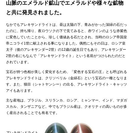
山脈のエメラルド鉱山でエメラルドや様々な鉱物
と共に発見されました。
なかでもアレキサンドライトは、昼は太陽の下、青みがかった深緑の石だっ
たのに、持ち帰り、夜ロウソクの下で見てみると、赤ワインのような赤紫色
に変色していたことから、珍しく価値ある石だとされ、当時のロシア帝国皇
帝ニコライ1世に献上される事になりました。偶然にもその日は、ロシア皇
太子（後のアレキサンダー2世）の12歳の誕生日でもあり、アレキサンダー
2世の名にちなんで「アレキサンドライト」という名前がつけられたのだと
されています。
宝石が持つ色相が美しく変化するため、「変色する宝石の王」とも呼ばれる
アレキサンドライトは、クリソベリル（金緑石）という宝石の一種となりま
す。また、猫目（シャトヤンシー）の出る、アレキサンドライト・キャッツ
アイもあります。
主な産地は、ブラジル、スリランカ、ロシア、ミャンマー、インド、マダガ
スカル、タンザニアなど。中でもブラジル産は、クオリティの高いものが多
く産出されることでも有名です。
アレキサンドライト