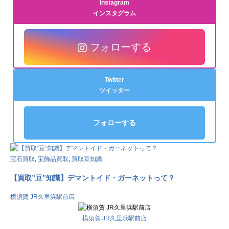
Instagram
インスタグラム
フォローする
Twitter
ツイッター
フォローする
宝石買取
,
宝飾品買取
,
買取豆知識
【買取”豆”知識】デマントイド・ガーネットって？
横須賀 JR久里浜駅前店
横須賀 JR久里浜駅前店