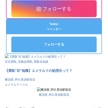
フォローする
Twitter
ツイッター
フォローする
宝石買取
,
宝飾品買取
,
買取豆知識
【買取”豆”知識】エメラルドの処理石って？
横須賀 JR久里浜駅前店
エメラルド
ベリル
横須賀 JR久里浜駅前店