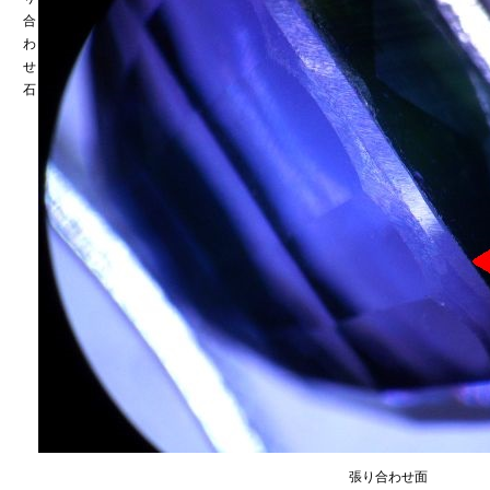
合
わ
せ
石
張り合わせ面