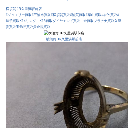
横須賀 JR久里浜駅前店
#ジュエリー買取
#三浦市買取
#横須賀買取
#浦賀買取
#葉山買取
#衣笠買取
#
逗子買取
K14リング、
K18買取
ダイヤモンド買取、金買取
プラチナ買取
久里
浜買取
宝飾品買取
貴金属買取
横須賀 JR久里浜駅前店