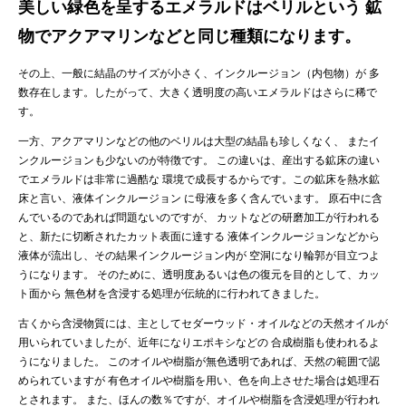
美しい緑色を呈するエメラルドはベリルという 鉱
物でアクアマリンなどと同じ種類になります。
その上、一般に結晶のサイズが小さく、インクルージョン（内包物）が 多
数存在します。したがって、大きく透明度の高いエメラルドはさらに稀で
す。
一方、アクアマリンなどの他のベリルは大型の結晶も珍しくなく、 またイ
ンクルージョンも少ないのが特徴です。 この違いは、産出する鉱床の違い
でエメラルドは非常に過酷な 環境で成長するからです。この鉱床を熱水鉱
床と言い、液体インクルージョン に母液を多く含んでいます。 原石中に含
んでいるのであれば問題ないのですが、 カットなどの研磨加工が行われる
と、新たに切断されたカット表面に達する 液体インクルージョンなどから
液体が流出し、その結果インクルージョン内が 空洞になり輪郭が目立つよ
うになります。 そのために、透明度あるいは色の復元を目的として、カッ
ト面から 無色材を含浸する処理が伝統的に行われてきました。
古くから含浸物質には、主としてセダーウッド・オイルなどの天然オイルが
用いられていましたが、近年になりエポキシなどの 合成樹脂も使われるよ
うになりました。 このオイルや樹脂が無色透明であれば、天然の範囲で認
められていますが 有色オイルや樹脂を用い、色を向上させた場合は処理石
とされます。 また、ほんの数％ですが、オイルや樹脂を含浸処理が行われ