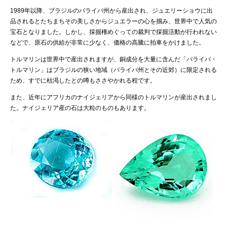
1989年以降、ブラジルのパライバ州から産出され、ジュエリーショウに出
品されるとたちまちその美しさからジュエラーの心を掴み、世界中で人気の
宝石となりました。しかし、採掘権めぐっての裁判で採掘活動が行われない
などで、原石の供給が非常に少なく、価格の高騰に拍車をかけました。
トルマリンは世界中で産出されますが、銅成分を大量に含んだ「パライバ・
トルマリン」はブラジルの狭い地域（パライバ州とその近郊）に限定される
ため、すでに枯渇したとの噂もささやかれる程です。
また、近年にアフリカのナイジェリアから同様のトルマリンが産出されまし
た。ナイジェリア産の石は大粒のものもあります。