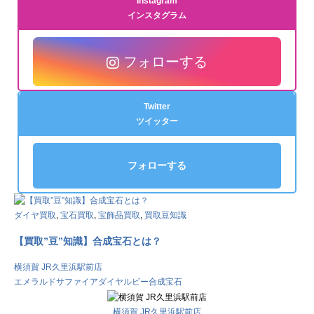
Instagram
インスタグラム
フォローする
Twitter
ツイッター
フォローする
ダイヤ買取
,
宝石買取
,
宝飾品買取
,
買取豆知識
【買取”豆”知識】合成宝石とは？
横須賀 JR久里浜駅前店
エメラルド
サファイア
ダイヤ
ルビー
合成宝石
横須賀 JR久里浜駅前店