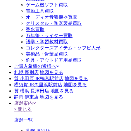
ゲーム機ソフト買取
電動工具買取
オーディオ音響機器買取
クリスタル・陶器製品買取
香水買取
万年筆・ライター買取
語学・学習教材買取
コレクターズアイテム・ソフビ人形
美術品・骨董品買取
釣具・アウトドア用品買取
ご購入希望の皆様へ
札幌 厚別店
地図を見る
質 小田原 JR鴨宮駅前店
地図を見る
横須賀 JR久里浜駅前店
地図を見る
質 横浜 長津田店
地図を見る
静岡 伊東店
地図を見る
店舗案内
× 閉じる
店舗一覧
札幌 厚別店