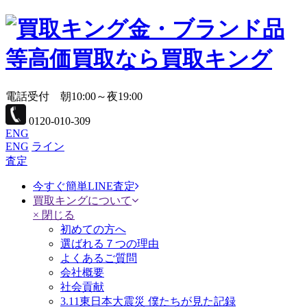
金・ブランド品
等高価買取なら買取キング
電話受付 朝10:00～夜19:00
0120-010-309
ENG
ENG
ライン
査定
今すぐ簡単LINE査定
買取キングについて
× 閉じる
初めての方へ
選ばれる７つの理由
よくあるご質問
会社概要
社会貢献
3.11東日本大震災 僕たちが見た記録