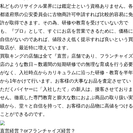
私どものリサイクル業界には鑑定士という資格ありません。各
都道府県の公安委員会に古物商許可申請すれば比較的容易に免
許が取得できます。その為、研修や教育を受けていない方で
も、『プロ』として、すぐにお店を営業できるために、価格に
自信がないのであれば、値段さえ低く提示すれば良いという買
取店が、最近特に増えています。
買取キングの店舗は全て『直営』店舗であり、フランチャイズ
店のような数日～数週間の短期研修での無理な育成を行う必要
がなく、入社時点からカリキュラムに沿った研修・教育を半年
から1年かけて行います。お客様の大事なお品を査定させてい
ただくバイヤーに「入社したて」の新人は、接客させておりま
せん。徹底した専門教育と膨大な数におよぶ商品の取り扱い実
績から、堂々と自信を持って、お客様のお品物に高値をつける
ことができるのです。
直営経営？orフランチャイズ経営？