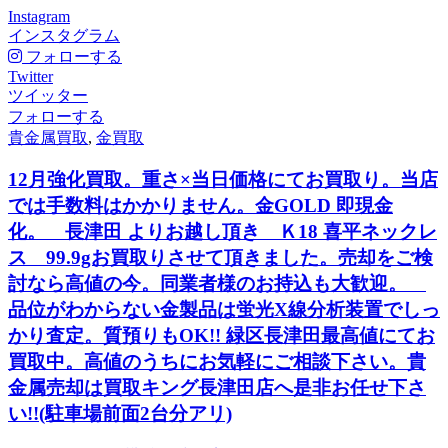
Instagram
インスタグラム
フォローする
Twitter
ツイッター
フォローする
貴金属買取
,
金買取
12月強化買取。重さ×当日価格にてお買取り。当店
では手数料はかかりません。金GOLD 即現金
化。 長津田 よりお越し頂き Ｋ18 喜平ネックレ
ス 99.9gお買取りさせて頂きました。売却をご検
討なら高値の今。同業者様のお持込も大歓迎。
品位がわからない金製品は蛍光X線分析装置でしっ
かり査定。質預りもOK!! 緑区長津田最高値にてお
買取中。高値のうちにお気軽にご相談下さい。貴
金属売却は買取キング長津田店へ是非お任せ下さ
い!!(駐車場前面2台分アリ)