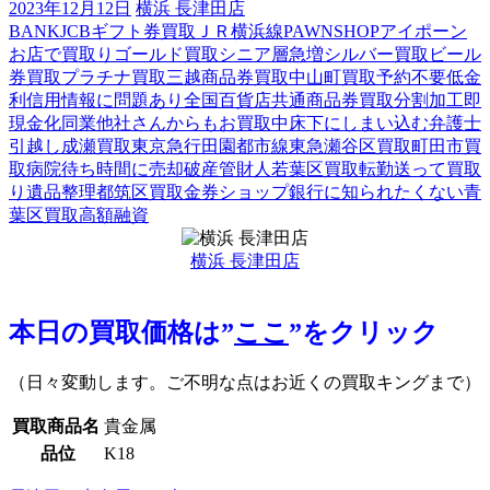
2023年12月12日
横浜 長津田店
BANK
JCBギフト券買取
ＪＲ横浜線
PAWNSHOP
アイポーン
お店で買取り
ゴールド買取
シニア層急増
シルバー買取
ビール
券買取
プラチナ買取
三越商品券買取
中山町買取
予約不要
低金
利
信用情報に問題あり
全国百貨店共通商品券買取
分割加工
即
現金化
同業他社さんからもお買取中
床下にしまい込む
弁護士
引越し
成瀬買取
東京急行田園都市線
東急
瀬谷区買取
町田市買
取
病院待ち時間に売却
破産管財人
若葉区買取
転勤
送って買取
り
遺品整理
都筑区買取
金券ショップ
銀行に知られたくない
青
葉区買取
高額融資
横浜 長津田店
本日の買取価格は”
ここ
”をクリック
（日々変動します。ご不明な点はお近くの買取キングまで）
買取商品名
貴金属
品位
K18