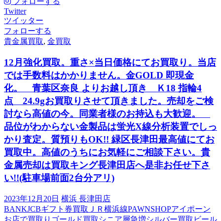
フォローする
Twitter
ツイッター
フォローする
貴金属買取
,
金買取
12月強化買取。重さ×当日価格にてお買取り。当店
では手数料はかかりません。金GOLD 即現金
化。 青葉区奈良 よりお越し頂き Ｋ18 指輪4
点 24.9gお買取りさせて頂きました。売却をご検
討なら高値の今。同業者様のお持込も大歓迎。
品位がわからない金製品は蛍光X線分析装置でしっ
かり査定。質預りもOK!! 緑区長津田最高値にてお
買取中。高値のうちにお気軽にご相談下さい。貴
金属売却は買取キング長津田店へ是非お任せ下さ
い!!(駐車場前面2台分アリ)
2023年12月20日
横浜 長津田店
BANK
JCBギフト券買取
ＪＲ横浜線
PAWNSHOP
アイポーン
お店で買取り
ゴールド買取
シニア層急増
シルバー買取
ビール