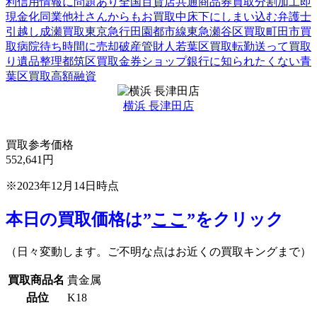
利
信用情報に問題あり
全国百貨店共通商品券買取
分割加工
即
現金化
同業他社さんからもお買取中
床下にしまい込む
弁護士
引越し
成瀬買取
東京急行田園都市線
東急
瀬谷区買取
町田市買
取
病院待ち時間に売却
破産管財人
若葉区買取
転勤
送って買取
り
遺品整理
都筑区買取
金券ショップ
銀行に知られたくない
青
葉区買取
高額融資
横浜 長津田店
買取参考価格
552,641
円
※2023年12月14日時点
本日の買取価格は”
ここ
”をクリック
（日々変動します。ご不明な点はお近くの買取キングまで）
買取商品名
貴金属
品位
K18