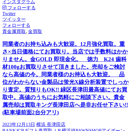
インスタグラム
フォローする
Twitter
ツイッター
フォローする
貴金属買取
,
金買取
同業者のお持ち込みも大歓迎。12月強化買取。重
さ×当日価格にてお買取り。当店では手数料はかか
りません。金GOLD 即現金化。 徳力 K24 歯科
材100gお買取りさせて頂きました。売却をご検討
なら高値の今。同業者様のお持込も大歓迎。 品
位がわからない金製品は蛍光X線分析装置でしっか
り査定。質預りもOK!! 緑区長津田最高値にてお買
取中。高値のうちにお気軽にご相談下さい。貴金
属売却は買取キング長津田店へ是非お任せ下さい!!
(駐車場前面2台分アリ)
2023年12月13日
横浜 長津田店
BANK
JCBギフト券買取
ＪＲ横浜線
PAWNSHOP
アイポーン