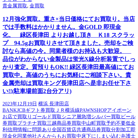
貴金属買取
,
金買取
12月強化買取。重さ×当日価格にてお買取り。当店
では手数料はかかりません。金GOLD 即現金
化。 緑区長津田 よりお越し頂き Ｋ18 スクラッ
プ 94.5gお買取りさせて頂きました。売却をご検
討なら高値の今。同業者様のお持込も大歓迎。
品位がわからない金製品は蛍光X線分析装置でしっ
かり査定。質預りもOK!! 緑区長津田最高値にてお
買取中。高値のうちにお気軽にご相談下さい。貴
金属売却は買取キング長津田店へ是非お任せ下さ
い!!(駐車場前面2台分アリ)
2023年12月19日
横浜 長津田店
BANK
JCBギフト券買取
ＪＲ横浜線
PAWNSHOP
アイポーン
お店で買取り
ゴールド買取
シニア層急増
シルバー買取
ビール
券買取
プラチナ買取
三越商品券買取
中山町買取
予約不要
低金
利
信用情報に問題あり
全国百貨店共通商品券買取
分割加工
即
現金化
同業他社さんからもお買取中
床下にしまい込む
弁護士