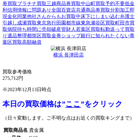
券買取
プラチナ買取
三越商品券買取
中山町買取
予約不要
低金
利
信用情報に問題あり
全国百貨店共通商品券買取
分割加工
即
現金化
同業他社さんからもお買取中
床下にしまい込む
弁護士
引越し
成瀬買取
東京急行田園都市線
東急
瀬谷区買取
町田市買
取
病院待ち時間に売却
破産管財人
若葉区買取
転勤
送って買取
り
遺品整理
都筑区買取
金券ショップ
銀行に知られたくない
青
葉区買取
高額融資
横浜 長津田店
買取参考価格
275,712
円
※2023年12月13日時点
本日の買取価格は”
ここ
”をクリック
（日々変動します。ご不明な点はお近くの買取キングまで）
買取商品名
貴金属