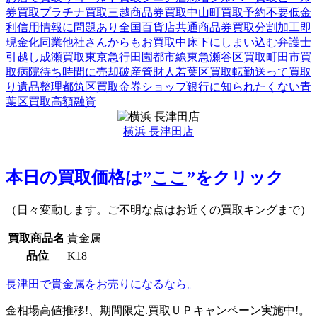
券買取
プラチナ買取
三越商品券買取
中山町買取
予約不要
低金
利
信用情報に問題あり
全国百貨店共通商品券買取
分割加工
即
現金化
同業他社さんからもお買取中
床下にしまい込む
弁護士
引越し
成瀬買取
東京急行田園都市線
東急
瀬谷区買取
町田市買
取
病院待ち時間に売却
破産管財人
若葉区買取
転勤
送って買取
り
遺品整理
都筑区買取
金券ショップ
銀行に知られたくない
青
葉区買取
高額融資
横浜 長津田店
本日の買取価格は”
ここ
”をクリック
（日々変動します。ご不明な点はお近くの買取キングまで）
買取商品名
貴金属
品位
K18
長津田で貴金属をお売りになるなら。
金相場高値推移!、期間限定.買取ＵＰキャンペーン実施中!。