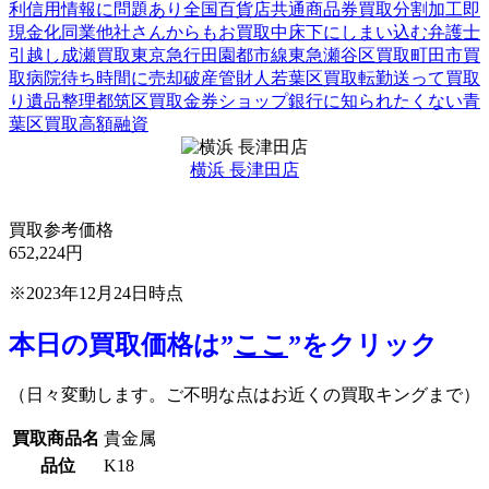
利
信用情報に問題あり
全国百貨店共通商品券買取
分割加工
即
現金化
同業他社さんからもお買取中
床下にしまい込む
弁護士
引越し
成瀬買取
東京急行田園都市線
東急
瀬谷区買取
町田市買
取
病院待ち時間に売却
破産管財人
若葉区買取
転勤
送って買取
り
遺品整理
都筑区買取
金券ショップ
銀行に知られたくない
青
葉区買取
高額融資
横浜 長津田店
買取参考価格
652,224
円
※2023年12月24日時点
本日の買取価格は”
ここ
”をクリック
（日々変動します。ご不明な点はお近くの買取キングまで）
買取商品名
貴金属
品位
K18