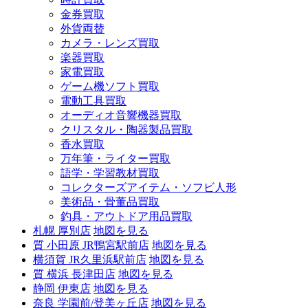
金券買取
外貨両替
カメラ・レンズ買取
楽器買取
家電買取
ゲーム機ソフト買取
電動工具買取
オーディオ音響機器買取
クリスタル・陶器製品買取
香水買取
万年筆・ライター買取
語学・学習教材買取
コレクターズアイテム・ソフビ人形
美術品・骨董品買取
釣具・アウトドア用品買取
札幌 厚別店
地図を見る
質 小田原 JR鴨宮駅前店
地図を見る
横須賀 JR久里浜駅前店
地図を見る
質 横浜 長津田店
地図を見る
静岡 伊東店
地図を見る
奈良 学園前/登美ヶ丘店
地図を見る