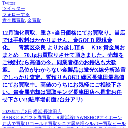
Twitter
ツイッター
フォローする
貴金属買取
,
金買取
12月強化買取。重さ×当日価格にてお買取り。当店
では手数料はかかりません。金GOLD 即現金
化。 青葉区奈良 よりお越し頂き Ｋ18 貴金属お
まとめ 70.1gお買取りさせて頂きました。売却を
ご検討なら高値の今。同業者様のお持込も大歓
迎。 品位がわからない金製品は蛍光X線分析装置
でしっかり査定。質預りもOK!! 緑区長津田最高値
にてお買取中。高値のうちにお気軽にご相談下さ
い。貴金属売却は買取キング長津田店へ是非お任
せ下さい!!(駐車場前面2台分アリ)
2023年12月8日
横浜 長津田店
BANK
JCBギフト券買取
ＪＲ横浜線
PAWNSHOP
アイポーン
お店で買取り
ゴールド買取
シニア層急増
シルバー買取
ビール