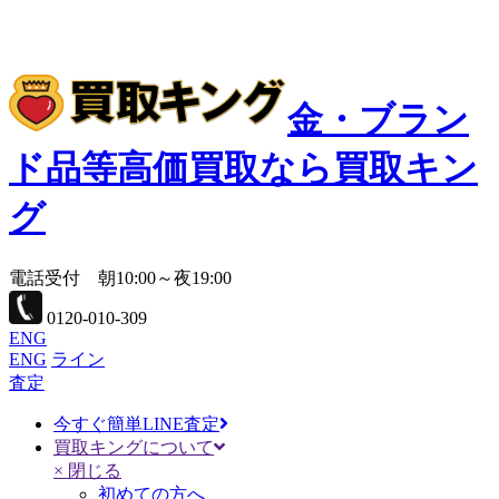
金・ブラン
ド品等高価買取なら買取キン
グ
電話受付 朝10:00～夜19:00
0120-010-309
ENG
ENG
ライン
査定
今すぐ簡単LINE査定
買取キングについて
× 閉じる
初めての方へ