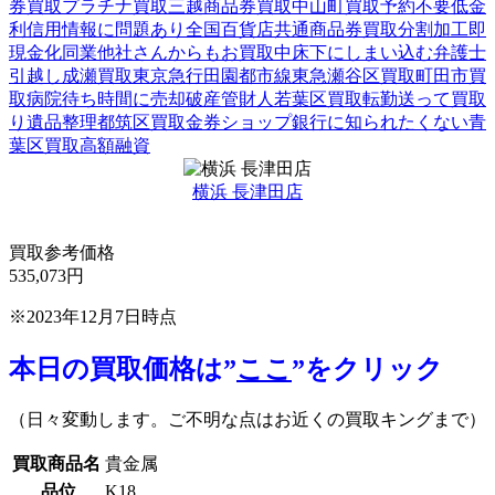
券買取
プラチナ買取
三越商品券買取
中山町買取
予約不要
低金
利
信用情報に問題あり
全国百貨店共通商品券買取
分割加工
即
現金化
同業他社さんからもお買取中
床下にしまい込む
弁護士
引越し
成瀬買取
東京急行田園都市線
東急
瀬谷区買取
町田市買
取
病院待ち時間に売却
破産管財人
若葉区買取
転勤
送って買取
り
遺品整理
都筑区買取
金券ショップ
銀行に知られたくない
青
葉区買取
高額融資
横浜 長津田店
買取参考価格
535,073
円
※2023年12月7日時点
本日の買取価格は”
ここ
”をクリック
（日々変動します。ご不明な点はお近くの買取キングまで）
買取商品名
貴金属
品位
K18