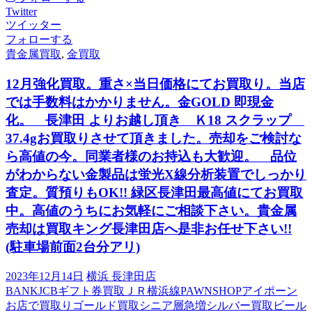
Twitter
ツイッター
フォローする
貴金属買取
,
金買取
12月強化買取。重さ×当日価格にてお買取り。当店
では手数料はかかりません。金GOLD 即現金
化。 長津田 よりお越し頂き Ｋ18 スクラップ
37.4gお買取りさせて頂きました。売却をご検討な
ら高値の今。同業者様のお持込も大歓迎。 品位
がわからない金製品は蛍光X線分析装置でしっかり
査定。質預りもOK!! 緑区長津田最高値にてお買取
中。高値のうちにお気軽にご相談下さい。貴金属
売却は買取キング長津田店へ是非お任せ下さい!!
(駐車場前面2台分アリ)
2023年12月14日
横浜 長津田店
BANK
JCBギフト券買取
ＪＲ横浜線
PAWNSHOP
アイポーン
お店で買取り
ゴールド買取
シニア層急増
シルバー買取
ビール