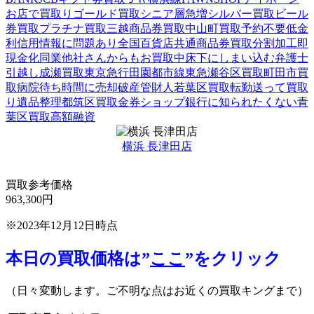
お店で買取り
ゴールド買取
シニア層急増
シルバー買取
ビール
券買取
プラチナ買取
三越商品券買取
中山町買取
予約不要
低金
利
信用情報に問題あり
全国百貨店共通商品券買取
分割加工
即
現金化
同業他社さんからもお買取中
床下にしまい込む
弁護士
引越し
成瀬買取
東京急行田園都市線
東急
瀬谷区買取
町田市買
取
病院待ち時間に売却
破産管財人
若葉区買取
転勤
送って買取
り
遺品整理
都筑区買取
金券ショップ
銀行に知られたくない
青
葉区買取
高額融資
横浜 長津田店
買取参考価格
963,300
円
※2023年12月12日時点
本日の買取価格は”
ここ
”をクリック
（日々変動します。ご不明な点はお近くの買取キングまで）