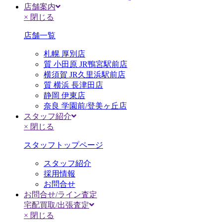
店舗案内
× 閉じる
店舗一覧
札幌 厚別店
質 小田原 JR鴨宮駅前店
横須賀 JR久里浜駅前店
質 横浜 長津田店
静岡 伊東店
奈良 学園前/登美ヶ丘店
スタッフ紹介
× 閉じる
スタッフトップページ
スタッフ紹介
採用情報
お問合せ
お問合せ/ライン査定
宅配買取/出張査定
× 閉じる