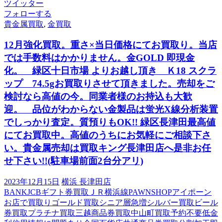
ツイッター
フォローする
貴金属買取
,
金買取
12月強化買取。重さ×当日価格にてお買取り。当店
では手数料はかかりません。金GOLD 即現金
化。 緑区十日市場 よりお越し頂き Ｋ18 スクラ
ップ 74.5gお買取りさせて頂きました。売却をご
検討なら高値の今。同業者様のお持込も大歓
迎。 品位がわからない金製品は蛍光X線分析装置
でしっかり査定。質預りもOK!! 緑区長津田最高値
にてお買取中。高値のうちにお気軽にご相談下さ
い。貴金属売却は買取キング長津田店へ是非お任
せ下さい!!(駐車場前面2台分アリ)
2023年12月15日
横浜 長津田店
BANK
JCBギフト券買取
ＪＲ横浜線
PAWNSHOP
アイポーン
お店で買取り
ゴールド買取
シニア層急増
シルバー買取
ビール
券買取
プラチナ買取
三越商品券買取
中山町買取
予約不要
低金