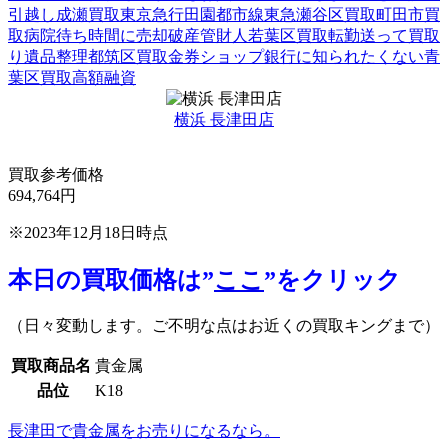
引越し
成瀬買取
東京急行田園都市線
東急
瀬谷区買取
町田市買
取
病院待ち時間に売却
破産管財人
若葉区買取
転勤
送って買取
り
遺品整理
都筑区買取
金券ショップ
銀行に知られたくない
青
葉区買取
高額融資
横浜 長津田店
買取参考価格
694,764
円
※2023年12月18日時点
本日の買取価格は”
ここ
”をクリック
（日々変動します。ご不明な点はお近くの買取キングまで）
買取商品名
貴金属
品位
K18
長津田で貴金属をお売りになるなら。