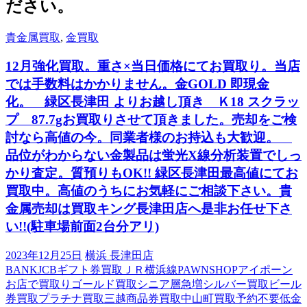
ださい。
貴金属買取
,
金買取
12月強化買取。重さ×当日価格にてお買取り。当店
では手数料はかかりません。金GOLD 即現金
化。 緑区長津田 よりお越し頂き Ｋ18 スクラッ
プ 87.7gお買取りさせて頂きました。売却をご検
討なら高値の今。同業者様のお持込も大歓迎。
品位がわからない金製品は蛍光X線分析装置でしっ
かり査定。質預りもOK!! 緑区長津田最高値にてお
買取中。高値のうちにお気軽にご相談下さい。貴
金属売却は買取キング長津田店へ是非お任せ下さ
い!!(駐車場前面2台分アリ)
2023年12月25日
横浜 長津田店
BANK
JCBギフト券買取
ＪＲ横浜線
PAWNSHOP
アイポーン
お店で買取り
ゴールド買取
シニア層急増
シルバー買取
ビール
券買取
プラチナ買取
三越商品券買取
中山町買取
予約不要
低金