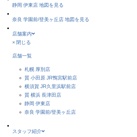
静岡 伊東店
地図を見る
奈良 学園前/登美ヶ丘店
地図を見る
店舗案内
× 閉じる
店舗一覧
札幌 厚別店
質 小田原 JR鴨宮駅前店
横須賀 JR久里浜駅前店
質 横浜 長津田店
静岡 伊東店
奈良 学園前/登美ヶ丘店
スタッフ紹介