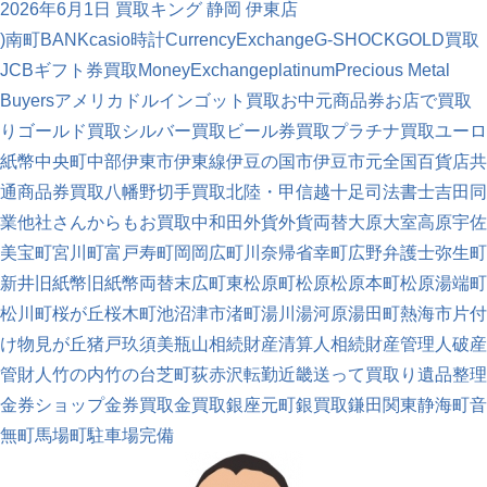
2026年6月1日
買取キング 静岡 伊東店
)南町
BANK
casio時計
CurrencyExchange
G-SHOCK
GOLD買取
JCBギフト券買取
MoneyExchange
platinum
Precious Metal
Buyers
アメリカドル
インゴット買取
お中元商品券
お店で買取
り
ゴールド買取
シルバー買取
ビール券買取
プラチナ買取
ユーロ
紙幣
中央町
中部
伊東市
伊東線
伊豆の国市
伊豆市
元
全国百貨店共
通商品券買取
八幡野
切手買取
北陸・甲信越
十足
司法書士
吉田
同
業他社さんからもお買取中
和田
外貨
外貨両替
大原
大室高原
宇佐
美
宝町
宮川町
富戸
寿町
岡
岡広町
川奈
帰省
幸町
広野
弁護士
弥生町
新井
旧紙幣
旧紙幣両替
末広町
東松原町
松原
松原本町
松原湯端町
松川町
桜が丘
桜木町
池
沼津市
渚町
湯川
湯河原
湯田町
熱海市
片付
け
物見が丘
猪戸
玖須美
瓶山
相続財産清算人
相続財産管理人
破産
管財人
竹の内
竹の台
芝町
荻
赤沢
転勤
近畿
送って買取り
遺品整理
金券ショップ
金券買取
金買取
銀座元町
銀買取
鎌田
関東
静海町
音
無町
馬場町
駐車場完備