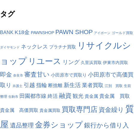
タグ
PAWN SHOP
K18金
BANK
PAWNSHOP
ゴールド買取
アイポーン
リサイクルシ
ネックレス
プラチナ買取
ダイヤモンド
ョップ
リユース
リング
久里浜買取
伊東市内買取
審査甘い
即金
小田原市で高価買
小田原市で買取り
奈良市
取り
引越
新生活
指輪
業者買取
断捨離
江別 買取
生前
弁護士
融資
観光
田園都市線
終活
貴金属 買取
貴金属
整理
生駒市
質
買取専門店
資金繰り
貴金属 高価買取
貴金属買取
屋
金券ショップ
銀行から借り入
遺品整理