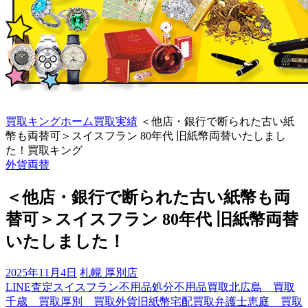
買取キングホーム
買取実績
＜他店・銀行で断られた古い紙
幣も両替可＞スイスフラン 80年代 旧紙幣両替いたしまし
た！買取キング
外貨両替
＜他店・銀行で断られた古い紙幣も両
替可＞スイスフラン 80年代 旧紙幣両替
いたしました！
2025年11月4日
札幌 厚別店
LINE査定
スイスフラン
不用品処分
不用品買取
北広島 買取
千歳 買取
厚別 買取
外貨旧紙幣
宅配買取
弁護士
恵庭 買取