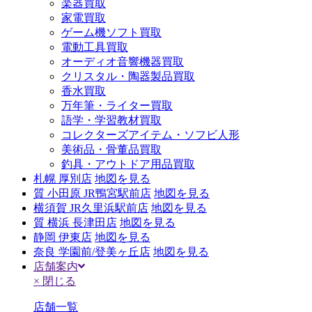
楽器買取
家電買取
ゲーム機ソフト買取
電動工具買取
オーディオ音響機器買取
クリスタル・陶器製品買取
香水買取
万年筆・ライター買取
語学・学習教材買取
コレクターズアイテム・ソフビ人形
美術品・骨董品買取
釣具・アウトドア用品買取
札幌 厚別店
地図を見る
質 小田原 JR鴨宮駅前店
地図を見る
横須賀 JR久里浜駅前店
地図を見る
質 横浜 長津田店
地図を見る
静岡 伊東店
地図を見る
奈良 学園前/登美ヶ丘店
地図を見る
店舗案内
× 閉じる
店舗一覧