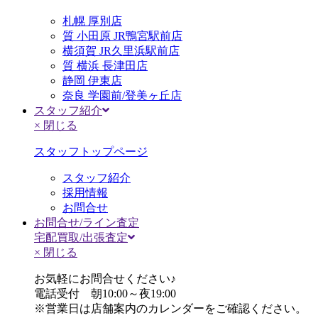
札幌 厚別店
質 小田原 JR鴨宮駅前店
横須賀 JR久里浜駅前店
質 横浜 長津田店
静岡 伊東店
奈良 学園前/登美ヶ丘店
スタッフ紹介
× 閉じる
スタッフトップページ
スタッフ紹介
採用情報
お問合せ
お問合せ/ライン査定
宅配買取/出張査定
× 閉じる
お気軽にお問合せください♪
電話受付 朝10:00～夜19:00
※営業日は店舗案内のカレンダーをご確認ください。