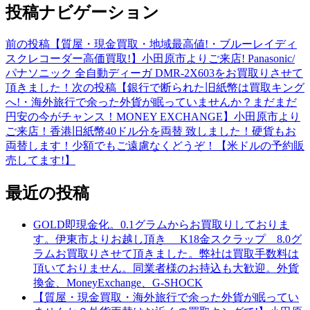
投稿ナビゲーション
前の投稿
【質屋・現金買取・地域最高値!・ブルーレイディ
スクレコーダー高価買取!】小田原市よりご来店! Panasonic/
パナソニック 全自動ディーガ DMR-2X603をお買取りさせて
頂きました！
次の投稿
【銀行で断られた旧紙幣は買取キング
へ!・海外旅行で余った外貨が眠っていませんか？まだまだ
円安の今がチャンス！MONEY EXCHANGE】小田原市より
ご来店！香港旧紙幣40ドル分を両替 致しました！硬貨もお
両替します！少額でもご遠慮なくどうぞ！【米ドルの予約販
売してます!】
最近の投稿
GOLD即現金化。0.1グラムからお買取りしておりま
す。伊東市よりお越し頂き K18金スクラップ 8.0グ
ラムお買取りさせて頂きました。弊社は買取手数料は
頂いておりません。同業者様のお持込も大歓迎。外貨
換金、MoneyExchange、G-SHOCK
【質屋・現金買取・海外旅行で余った外貨が眠ってい