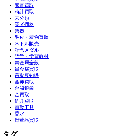
家電買取
時計買取
未分類
業者価格
楽器
毛皮・着物買取
米ドル販売
記念メダル
語学・学習教材
貴金属全般
貴金属買取
買取豆知識
金券買取
金歯銀歯
金買取
釣具買取
電動工具
香水
骨董品買取
タグ