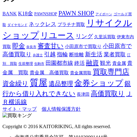
PAWN SHOP
K18金
BANK
PAWNSHOP
ゴールド買
アイポーン
リサイクル
ネックレス
プラチナ買取
取
ダイヤモンド
ショップ
リユース
リング
久里浜買取
伊東市内
即金
審査甘い
小田原市で
小田原市で買取り
買取
奈良市
高価買取り
引越
新生活
指輪
業者買取
断捨離
江
弁護士
融資
田園都市線
観光
終活
貴
貴金属
別 買取
生前整理
生駒市
買取専門店
金属 買取
貴金属 高価買取
貴金属買取
質屋
金券ショップ
資金繰り
遺品整理
銀
高価買取り
行から借り入れできない
Ｊ
長津田
Ｒ横浜線
サイト・マップ
個人情報保護方針
Copyright © 2016 KAITORIKING, All rights reserved.