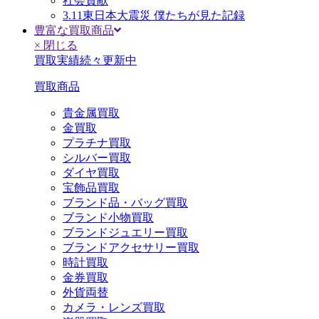
社会貢献
3.11東日本大震災 僕たちが見た記録
豊富な買取商品
× 閉じる
買取実績続々更新中
買取商品
貴金属買取
金買取
プラチナ買取
シルバー買取
ダイヤ買取
宝飾品買取
ブランド品・バッグ買取
ブランド小物買取
ブランドジュエリー買取
ブランドアクセサリー買取
時計買取
金券買取
外貨両替
カメラ・レンズ買取