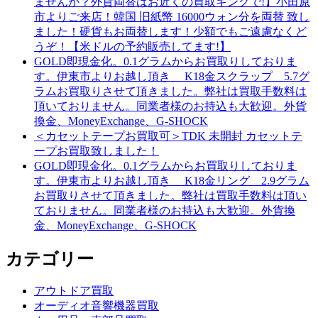
ませんか？外貨両替はお近くの買取キングで!】小田原
市よりご来店！韓国 旧紙幣 16000ウォン分を両替 致し
ました！硬貨もお両替します！少額でもご遠慮なくど
うぞ！【米ドルの予約販売してます!】
GOLD即現金化。0.1グラムからお買取りしておりま
す。伊東市よりお越し頂き K18金スクラップ 5.7グ
ラムお買取りさせて頂きました。弊社は買取手数料は
頂いておりません。同業者様のお持込も大歓迎。外貨
換金、MoneyExchange、G-SHOCK
＜カセットテープお買取可＞TDK 未開封 カセットテ
ープお買取致しました！
GOLD即現金化。0.1グラムからお買取りしておりま
す。伊東市よりお越し頂き K18金リング 2.9グラム
お買取りさせて頂きました。弊社は買取手数料は頂い
ておりません。同業者様のお持込も大歓迎。外貨換
金、MoneyExchange、G-SHOCK
カテゴリー
アウトドア買取
オーディオ音響機器買取