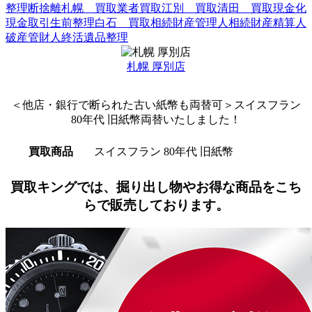
整理
断捨離
札幌 買取
業者買取
江別 買取
清田 買取
現金化
現金取引
生前整理
白石 買取
相続財産管理人
相続財産精算人
破産管財人
終活
遺品整理
札幌 厚別店
＜他店・銀行で断られた古い紙幣も両替可＞スイスフラン
80年代 旧紙幣両替いたしました！
買取商品
スイスフラン 80年代 旧紙幣
買取キングでは、掘り出し物やお得な商品をこち
らで販売しております。