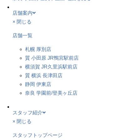
店舗案内
× 閉じる
店舗一覧
札幌 厚別店
質 小田原 JR鴨宮駅前店
横須賀 JR久里浜駅前店
質 横浜 長津田店
静岡 伊東店
奈良 学園前/登美ヶ丘店
スタッフ紹介
× 閉じる
スタッフトップページ