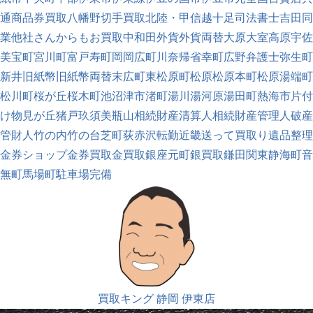
通商品券買取
八幡野
切手買取
北陸・甲信越
十足
司法書士
吉田
同
業他社さんからもお買取中
和田
外貨
外貨両替
大原
大室高原
宇佐
美
宝町
宮川町
富戸
寿町
岡
岡広町
川奈
帰省
幸町
広野
弁護士
弥生町
新井
旧紙幣
旧紙幣両替
末広町
東松原町
松原
松原本町
松原湯端町
松川町
桜が丘
桜木町
池
沼津市
渚町
湯川
湯河原
湯田町
熱海市
片付
け
物見が丘
猪戸
玖須美
瓶山
相続財産清算人
相続財産管理人
破産
管財人
竹の内
竹の台
芝町
荻
赤沢
転勤
近畿
送って買取り
遺品整理
金券ショップ
金券買取
金買取
銀座元町
銀買取
鎌田
関東
静海町
音
無町
馬場町
駐車場完備
買取キング 静岡 伊東店