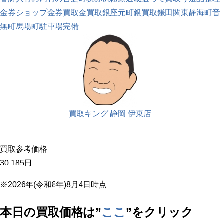
金券ショップ
金券買取
金買取
銀座元町
銀買取
鎌田
関東
静海町
音
無町
馬場町
駐車場完備
買取キング 静岡 伊東店
買取参考価格
30,185
円
※2026年(令和8年)8月4日時点
本日の買取価格は”
ここ
”をクリック