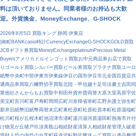
料は頂いておりません。同業者様のお持込も大歓
迎。外貨換金、MoneyExchange、G-SHOCK
2026年8月5日
買取キング 静岡 伊東店
)南町
BANK
casio時計
CurrencyExchange
G-SHOCK
GOLD買取
JCBギフト券買取
MoneyExchange
platinum
Precious Metal
Buyers
アメリカドル
インゴット買取
お中元商品券
お店で買取
り
ゴールド買取
シルバー買取
ビール券買取
プラチナ買取
ユーロ
紙幣
中央町
中部
伊東市
伊東線
伊豆の国市
伊豆市
元
全国百貨店共
通商品券買取
八幡野
切手買取
北陸・甲信越
十足
司法書士
吉田
同
業他社さんからもお買取中
和田
外貨
外貨両替
大原
大室高原
宇佐
美
宝町
宮川町
富戸
寿町
岡
岡広町
川奈
帰省
幸町
広野
弁護士
弥生町
新井
旧紙幣
旧紙幣両替
末広町
東松原町
松原
松原本町
松原湯端町
松川町
桜が丘
桜木町
池
沼津市
渚町
湯川
湯河原
湯田町
熱海市
片付
け
物見が丘
猪戸
玖須美
瓶山
相続財産清算人
相続財産管理人
破産
管財人
竹の内
竹の台
芝町
荻
赤沢
転勤
近畿
送って買取り
遺品整理