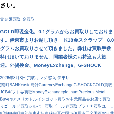
さい。
貴金属買取
,
金買取
GOLD即現金化。0.1グラムからお買取りしておりま
す。伊東市よりお越し頂き K18金スクラップ 8.0
グラムお買取りさせて頂きました。弊社は買取手数
料は頂いておりません。同業者様のお持込も大歓
迎。外貨換金、MoneyExchange、G-SHOCK
2026年8月8日
買取キング 静岡 伊東店
)南町
BANK
casio時計
CurrencyExchange
G-SHOCK
GOLD買取
JCBギフト券買取
MoneyExchange
platinum
Precious Metal
Buyers
アメリカドル
インゴット買取
お中元商品券
お店で買取
り
ゴールド買取
シルバー買取
ビール券買取
プラチナ買取
ユーロ
紙幣
中央町
中部
伊東市
伊東線
伊豆の国市
伊豆市
元
全国百貨店共