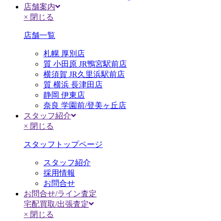
店舗案内
× 閉じる
店舗一覧
札幌 厚別店
質 小田原 JR鴨宮駅前店
横須賀 JR久里浜駅前店
質 横浜 長津田店
静岡 伊東店
奈良 学園前/登美ヶ丘店
スタッフ紹介
× 閉じる
スタッフトップページ
スタッフ紹介
採用情報
お問合せ
お問合せ/ライン査定
宅配買取/出張査定
× 閉じる