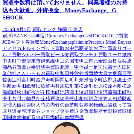
買取手数料は頂いておりません。同業者様のお持
込も大歓迎。外貨換金、MoneyExchange、G-
SHOCK
2026年8月5日
買取キング 静岡 伊東店
)南町
BANK
casio時計
CurrencyExchange
G-SHOCK
GOLD買取
JCBギフト券買取
MoneyExchange
platinum
Precious Metal Buyers
アメリカドル
インゴット買取
お中元商品券
お店で買取り
ゴー
ルド買取
シルバー買取
ビール券買取
プラチナ買取
ユーロ紙幣
中央町
中部
伊東市
伊東線
伊豆の国市
伊豆市
元
全国百貨店共通
商品券買取
八幡野
切手買取
北陸・甲信越
十足
司法書士
吉田
同
業他社さんからもお買取中
和田
外貨
外貨両替
大原
大室高原
宇
佐美
宝町
宮川町
富戸
寿町
岡
岡広町
川奈
帰省
幸町
広野
弁護士
弥
生町
新井
旧紙幣
旧紙幣両替
末広町
東松原町
松原
松原本町
松原
湯端町
松川町
桜が丘
桜木町
池
沼津市
渚町
湯川
湯河原
湯田町
熱
海市
片付け
物見が丘
猪戸
玖須美
瓶山
相続財産清算人
相続財産
管理人
破産管財人
竹の内
竹の台
芝町
荻
赤沢
転勤
近畿
送って買
取り
遺品整理
金券ショップ
金券買取
金買取
銀座元町
銀買取
鎌
田
関東
静海町
音無町
馬場町
駐車場完備