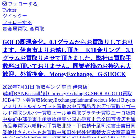
フォローする
Twitter
ツイッター
フォローする
貴金属買取
,
金買取
GOLD即現金化。0.1グラムからお買取りしており
ます。伊東市よりお越し頂き K18金リング 3.3
グラムお買取りさせて頂きました。弊社は買取手
数料は頂いておりません。同業者様のお持込も大
歓迎。外貨換金、MoneyExchange、G-SHOCK
2026年7月31日
買取キング 静岡 伊東店
)南町
BANK
casio時計
CurrencyExchange
G-SHOCK
GOLD買取
JCBギフト券買取
MoneyExchange
platinum
Precious Metal Buyers
アメリカドル
インゴット買取
お中元商品券
お店で買取り
ゴー
ルド買取
シルバー買取
ビール券買取
プラチナ買取
ユーロ紙幣
中央町
中部
伊東市
伊東線
伊豆の国市
伊豆市
元
全国百貨店共通
商品券買取
八幡野
切手買取
北陸・甲信越
十足
司法書士
吉田
同
業他社さんからもお買取中
和田
外貨
外貨両替
大原
大室高原
宇