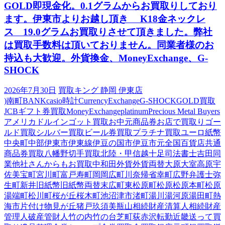
GOLD即現金化。0.1グラムからお買取りしており
ます。伊東市よりお越し頂き K18金ネックレ
ス 19.0グラムお買取りさせて頂きました。弊社
は買取手数料は頂いておりません。同業者様のお
持込も大歓迎。外貨換金、MoneyExchange、G-
SHOCK
2026年7月30日
買取キング 静岡 伊東店
)南町
BANK
casio時計
CurrencyExchange
G-SHOCK
GOLD買取
JCBギフト券買取
MoneyExchange
platinum
Precious Metal Buyers
アメリカドル
インゴット買取
お中元商品券
お店で買取り
ゴー
ルド買取
シルバー買取
ビール券買取
プラチナ買取
ユーロ紙幣
中央町
中部
伊東市
伊東線
伊豆の国市
伊豆市
元
全国百貨店共通
商品券買取
八幡野
切手買取
北陸・甲信越
十足
司法書士
吉田
同
業他社さんからもお買取中
和田
外貨
外貨両替
大原
大室高原
宇
佐美
宝町
宮川町
富戸
寿町
岡
岡広町
川奈
帰省
幸町
広野
弁護士
弥
生町
新井
旧紙幣
旧紙幣両替
末広町
東松原町
松原
松原本町
松原
湯端町
松川町
桜が丘
桜木町
池
沼津市
渚町
湯川
湯河原
湯田町
熱
海市
片付け
物見が丘
猪戸
玖須美
瓶山
相続財産清算人
相続財産
管理人
破産管財人
竹の内
竹の台
芝町
荻
赤沢
転勤
近畿
送って買