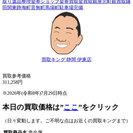
取り
遺品整理
金券ショップ
金券買取
金買取
銀座元町
銀買取
鎌
田
関東
静海町
音無町
馬場町
駐車場完備
買取キング 静岡 伊東店
買取参考価格
311,258
円
※2026年(令和8年)7月29日時点
本日の買取価格は”
ここ
”をクリック
（日々変動します。ご不明な点はお近くの買取キングまで）
買取商品名
貴金属