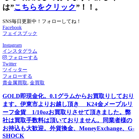
は”
こちらをクリック
”！！。
SNS毎日更新中！フォローしてね！
Facebook
フェイスブック
Instagram
インスタグラム
フォローする
Twitter
ツイッター
フォローする
貴金属買取
,
金買取
GOLD即現金化。0.1グラムからお買取りしており
ます。伊東市よりお越し頂き K24金メープルリ
ーフ金貨 1/10ozお買取りさせて頂きました。弊
社は買取手数料は頂いておりません。同業者様の
お持込も大歓迎。外貨換金、MoneyExchange、G-
SHOCK