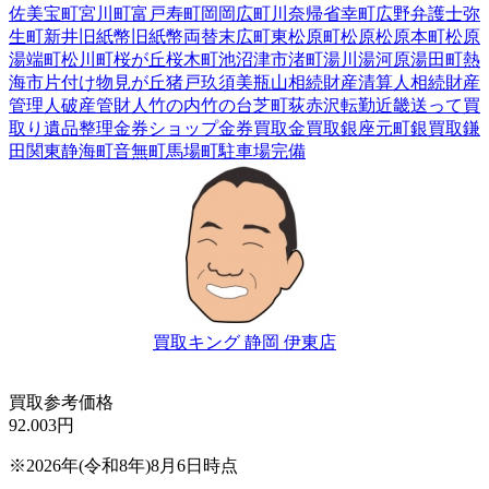
佐美
宝町
宮川町
富戸
寿町
岡
岡広町
川奈
帰省
幸町
広野
弁護士
弥
生町
新井
旧紙幣
旧紙幣両替
末広町
東松原町
松原
松原本町
松原
湯端町
松川町
桜が丘
桜木町
池
沼津市
渚町
湯川
湯河原
湯田町
熱
海市
片付け
物見が丘
猪戸
玖須美
瓶山
相続財産清算人
相続財産
管理人
破産管財人
竹の内
竹の台
芝町
荻
赤沢
転勤
近畿
送って買
取り
遺品整理
金券ショップ
金券買取
金買取
銀座元町
銀買取
鎌
田
関東
静海町
音無町
馬場町
駐車場完備
買取キング 静岡 伊東店
買取参考価格
92.003
円
※2026年(令和8年)8月6日時点