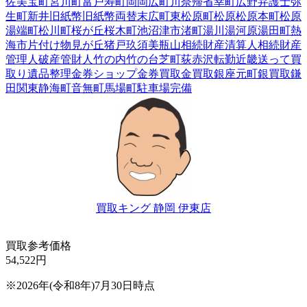
佐美
宝町
宮川町
富戸
寿町
岡
岡広町
川奈
帰省
幸町
広野
弁護士
弥
生町
新井
旧紙幣
旧紙幣両替
末広町
東松原町
松原
松原本町
松原
湯端町
松川町
桜が丘
桜木町
池
沼津市
渚町
湯川
湯河原
湯田町
熱
海市
片付け
物見が丘
猪戸
玖須美
瓶山
相続財産清算人
相続財産
管理人
破産管財人
竹の内
竹の台
芝町
荻
赤沢
転勤
近畿
送って買
取り
遺品整理
金券ショップ
金券買取
金買取
銀座元町
銀買取
鎌
田
関東
静海町
音無町
馬場町
駐車場完備
買取キング 静岡 伊東店
買取参考価格
54,522
円
※2026年(令和8年)7月30日時点