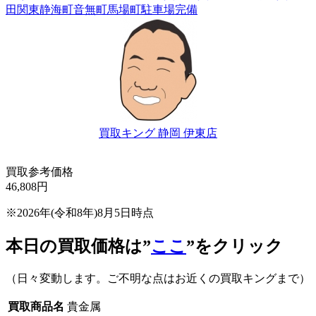
田
関東
静海町
音無町
馬場町
駐車場完備
買取キング 静岡 伊東店
買取参考価格
46,808
円
※2026年(令和8年)8月5日時点
本日の買取価格は”
ここ
”をクリック
（日々変動します。ご不明な点はお近くの買取キングまで）
買取商品名
貴金属