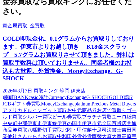
金券買取
なら買取キングにお任せくだ
さい。
貴金属買取
,
金買取
GOLD即現金化。0.1グラムからお買取りしており
ます。伊東市よりお越し頂き K18金スクラッ
プ 5.7グラムお買取りさせて頂きました。弊社は
買取手数料は頂いておりません。同業者様のお持
込も大歓迎。外貨換金、MoneyExchange、G-
SHOCK
2026年8月7日
買取キング 静岡 伊東店
)南町
BANK
casio時計
CurrencyExchange
G-SHOCK
GOLD買取
JCBギフト券買取
MoneyExchange
platinum
Precious Metal Buyers
アメリカドル
インゴット買取
お中元商品券
お店で買取り
ゴー
ルド買取
シルバー買取
ビール券買取
プラチナ買取
ユーロ紙幣
中央町
中部
伊東市
伊東線
伊豆の国市
伊豆市
元
全国百貨店共通
商品券買取
八幡野
切手買取
北陸・甲信越
十足
司法書士
吉田
同
業他社さんからもお買取中
和田
外貨
外貨両替
大原
大室高原
宇