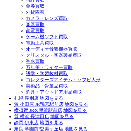
金券買取
外貨両替
カメラ・レンズ買取
楽器買取
家電買取
ゲーム機ソフト買取
電動工具買取
オーディオ音響機器買取
クリスタル・陶器製品買取
香水買取
万年筆・ライター買取
語学・学習教材買取
コレクターズアイテム・ソフビ人形
美術品・骨董品買取
釣具・アウトドア用品買取
札幌 厚別店
地図を見る
質 小田原 JR鴨宮駅前店
地図を見る
横須賀 JR久里浜駅前店
地図を見る
質 横浜 長津田店
地図を見る
静岡 伊東店
地図を見る
奈良 学園前/登美ヶ丘店
地図を見る