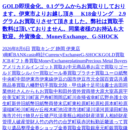
GOLD即現金化。0.1グラムからお買取りしており
ます。伊東市よりお越し頂き K18金リング 2.9
グラムお買取りさせて頂きました。弊社は買取手
数料は頂いておりません。同業者様のお持込も大
歓迎。外貨換金、MoneyExchange、G-SHOCK
2026年8月6日
買取キング 静岡 伊東店
)南町
BANK
casio時計
CurrencyExchange
G-SHOCK
GOLD買取
JCBギフト券買取
MoneyExchange
platinum
Precious Metal Buyers
アメリカドル
インゴット買取
お中元商品券
お店で買取り
ゴー
ルド買取
シルバー買取
ビール券買取
プラチナ買取
ユーロ紙幣
中央町
中部
伊東市
伊東線
伊豆の国市
伊豆市
元
全国百貨店共通
商品券買取
八幡野
切手買取
北陸・甲信越
十足
司法書士
吉田
同
業他社さんからもお買取中
和田
外貨
外貨両替
大原
大室高原
宇
佐美
宝町
宮川町
富戸
寿町
岡
岡広町
川奈
帰省
幸町
広野
弁護士
弥
生町
新井
旧紙幣
旧紙幣両替
末広町
東松原町
松原
松原本町
松原
湯端町
松川町
桜が丘
桜木町
池
沼津市
渚町
湯川
湯河原
湯田町
熱
海市
片付け
物見が丘
猪戸
玖須美
瓶山
相続財産清算人
相続財産
管理人
破産管財人
竹の内
竹の台
芝町
荻
赤沢
転勤
近畿
送って買
取り
遺品整理
金券ショップ
金券買取
金買取
銀座元町
銀買取
鎌