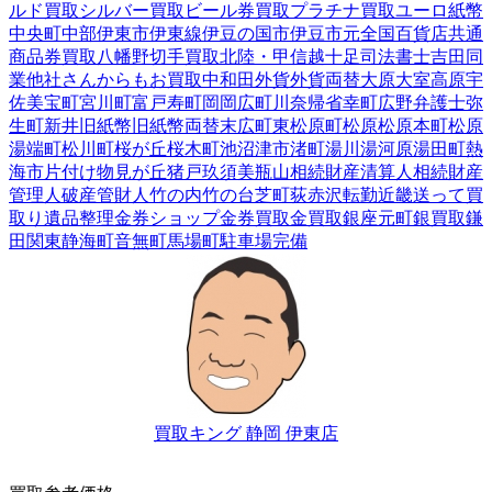
ルド買取
シルバー買取
ビール券買取
プラチナ買取
ユーロ紙幣
中央町
中部
伊東市
伊東線
伊豆の国市
伊豆市
元
全国百貨店共通
商品券買取
八幡野
切手買取
北陸・甲信越
十足
司法書士
吉田
同
業他社さんからもお買取中
和田
外貨
外貨両替
大原
大室高原
宇
佐美
宝町
宮川町
富戸
寿町
岡
岡広町
川奈
帰省
幸町
広野
弁護士
弥
生町
新井
旧紙幣
旧紙幣両替
末広町
東松原町
松原
松原本町
松原
湯端町
松川町
桜が丘
桜木町
池
沼津市
渚町
湯川
湯河原
湯田町
熱
海市
片付け
物見が丘
猪戸
玖須美
瓶山
相続財産清算人
相続財産
管理人
破産管財人
竹の内
竹の台
芝町
荻
赤沢
転勤
近畿
送って買
取り
遺品整理
金券ショップ
金券買取
金買取
銀座元町
銀買取
鎌
田
関東
静海町
音無町
馬場町
駐車場完備
買取キング 静岡 伊東店