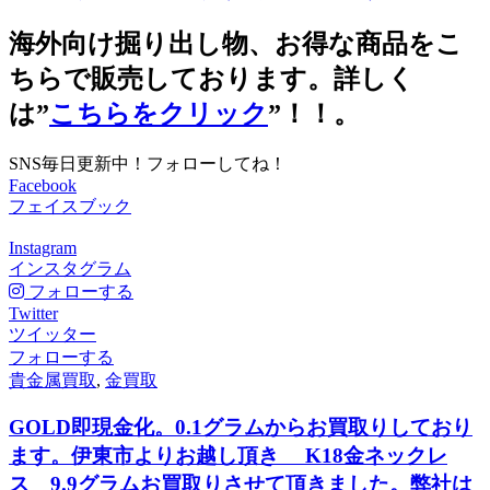
海外向け掘り出し物、お得な商品をこ
ちらで販売しております。詳しく
は”
こちらをクリック
”！！。
SNS毎日更新中！フォローしてね！
Facebook
フェイスブック
Instagram
インスタグラム
フォローする
Twitter
ツイッター
フォローする
貴金属買取
,
金買取
GOLD即現金化。0.1グラムからお買取りしており
ます。伊東市よりお越し頂き K18金ネックレ
ス 9.9グラムお買取りさせて頂きました。弊社は