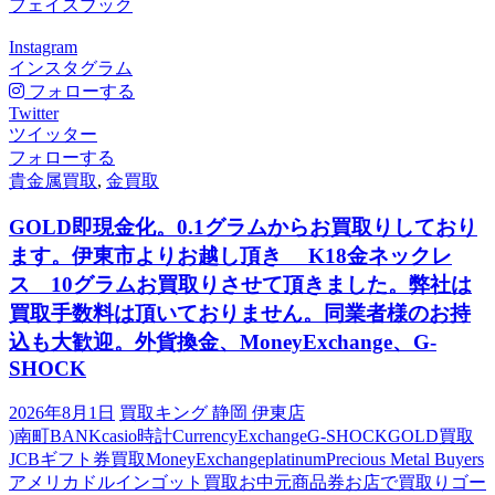
フェイスブック
Instagram
インスタグラム
フォローする
Twitter
ツイッター
フォローする
貴金属買取
,
金買取
GOLD即現金化。0.1グラムからお買取りしており
ます。伊東市よりお越し頂き K18金ネックレ
ス 10グラムお買取りさせて頂きました。弊社は
買取手数料は頂いておりません。同業者様のお持
込も大歓迎。外貨換金、MoneyExchange、G-
SHOCK
2026年8月1日
買取キング 静岡 伊東店
)南町
BANK
casio時計
CurrencyExchange
G-SHOCK
GOLD買取
JCBギフト券買取
MoneyExchange
platinum
Precious Metal Buyers
アメリカドル
インゴット買取
お中元商品券
お店で買取り
ゴー