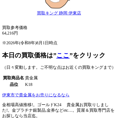
買取キング 静岡 伊東店
買取参考価格
64,216
円
※2026年(令和8年)8月1日時点
本日の買取価格は”
ここ
”をクリック
（日々変動します。ご不明な点はお近くの買取キングまで）
買取商品名
貴金属
品位
K18
伊東市で貴金属をお売りになるなら
金相場高値推移!。ゴールドK24 貴金属お買取りしまし
た!。金プラチナ銀製品,金券などetc…。質屋＆買取専門店を
お探しなら当店迄。