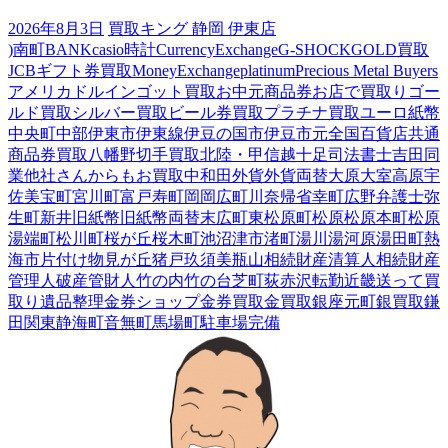
2026年8月3日
買取キング 静岡 伊東店
)南町
BANK
casio時計
CurrencyExchange
G-SHOCK
GOLD買取
JCBギフト券買取
MoneyExchange
platinum
Precious Metal Buyers
アメリカドル
インゴット買取
お中元商品券
お店で買取り
ゴー
ルド買取
シルバー買取
ビール券買取
プラチナ買取
ユーロ紙幣
中央町
中部
伊東市
伊東線
伊豆の国市
伊豆市
元
全国百貨店共通
商品券買取
八幡野
切手買取
北陸・甲信越
十足
司法書士
吉田
同
業他社さんからもお買取中
和田
外貨
外貨両替
大原
大室高原
宇
佐美
宝町
宮川町
富戸
寿町
岡
岡広町
川奈
帰省
幸町
広野
弁護士
弥
生町
新井
旧紙幣
旧紙幣両替
末広町
東松原町
松原
松原本町
松原
湯端町
松川町
桜が丘
桜木町
池
沼津市
渚町
湯川
湯河原
湯田町
熱
海市
片付け
物見が丘
猪戸
玖須美
瓶山
相続財産清算人
相続財産
管理人
破産管財人
竹の内
竹の台
芝町
荻
赤沢
転勤
近畿
送って買
取り
遺品整理
金券ショップ
金券買取
金買取
銀座元町
銀買取
鎌
田
関東
静海町
音無町
馬場町
駐車場完備