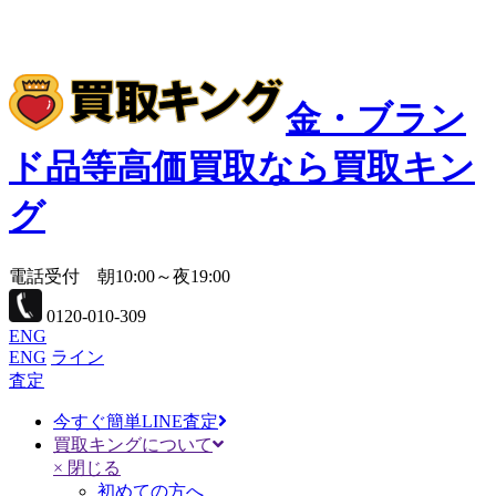
金・ブラン
ド品等高価買取なら買取キン
グ
電話受付 朝10:00～夜19:00
0120-010-309
ENG
ENG
ライン
査定
今すぐ簡単LINE査定
買取キングについて
× 閉じる
初めての方へ