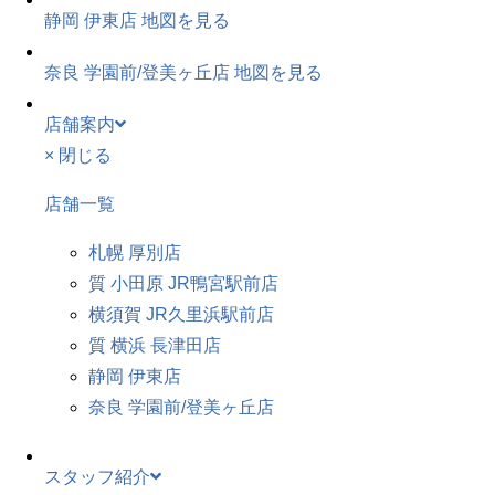
静岡 伊東店
地図を見る
奈良 学園前/登美ヶ丘店
地図を見る
店舗案内
× 閉じる
店舗一覧
札幌 厚別店
質 小田原 JR鴨宮駅前店
横須賀 JR久里浜駅前店
質 横浜 長津田店
静岡 伊東店
奈良 学園前/登美ヶ丘店
スタッフ紹介