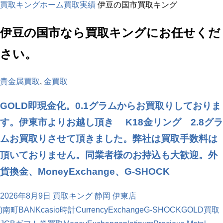
買取キングホーム
買取実績
伊豆の国市買取キング
伊豆の国市
なら買取キングにお任せくだ
さい。
貴金属買取
,
金買取
GOLD即現金化。0.1グラムからお買取りしておりま
す。伊東市よりお越し頂き K18金リング 2.8グラ
ムお買取りさせて頂きました。弊社は買取手数料は
頂いておりません。同業者様のお持込も大歓迎。外
貨換金、MoneyExchange、G-SHOCK
2026年8月9日
買取キング 静岡 伊東店
)南町
BANK
casio時計
CurrencyExchange
G-SHOCK
GOLD買取