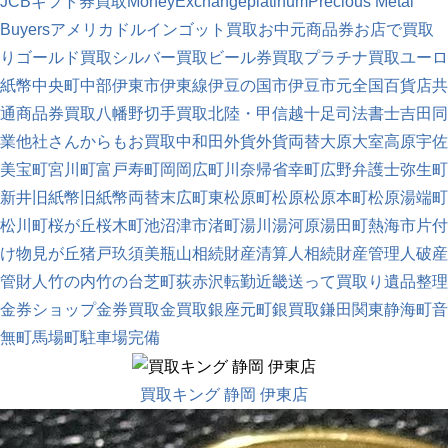
JCBギフト券買取
MoneyExchange
platinum
Precious Metal
Buyers
アメリカドル
インゴット買取
お中元商品券
お店で買取
り
ゴールド買取
シルバー買取
ビール券買取
プラチナ買取
ユーロ
紙幣
中央町
中部
伊東市
伊東線
伊豆の国市
伊豆市
元
全国百貨店共
通商品券買取
八幡野
切手買取
北陸・甲信越
十足
司法書士
吉田
同
業他社さんからもお買取中
和田
外貨
外貨両替
大原
大室高原
宇佐
美
宝町
宮川町
富戸
寿町
岡
岡広町
川奈
帰省
幸町
広野
弁護士
弥生町
新井
旧紙幣
旧紙幣両替
末広町
東松原町
松原
松原本町
松原湯端町
松川町
桜が丘
桜木町
池
沼津市
渚町
湯川
湯河原
湯田町
熱海市
片付
け
物見が丘
猪戸
玖須美
瓶山
相続財産清算人
相続財産管理人
破産
管財人
竹の内
竹の台
芝町
荻
赤沢
転勤
近畿
送って買取り
遺品整理
金券ショップ
金券買取
金買取
銀座元町
銀買取
鎌田
関東
静海町
音
無町
馬場町
駐車場完備
買取キング 静岡 伊東店