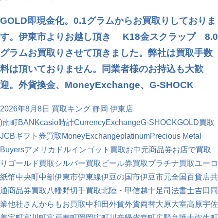
GOLD即現金化。0.1グラムからお買取りしておりま
す。伊東市よりお越し頂き K18金スクラップ 8.0
グラムお買取りさせて頂きました。弊社は買取手数
料は頂いておりません。同業者様のお持込も大歓
迎。外貨換金、MoneyExchange、G-SHOCK
2026年8月8日
買取キング 静岡 伊東店
)南町
BANK
casio時計
CurrencyExchange
G-SHOCK
GOLD買取
JCBギフト券買取
MoneyExchange
platinum
Precious Metal
Buyers
アメリカドル
インゴット買取
お中元商品券
お店で買取
り
ゴールド買取
シルバー買取
ビール券買取
プラチナ買取
ユーロ
紙幣
中央町
中部
伊東市
伊東線
伊豆の国市
伊豆市
元
全国百貨店共
通商品券買取
八幡野
切手買取
北陸・甲信越
十足
司法書士
吉田
同
業他社さんからもお買取中
和田
外貨
外貨両替
大原
大室高原
宇佐
美
宝町
宮川町
富戸
寿町
岡
岡広町
川奈
帰省
幸町
広野
弁護士
弥生町