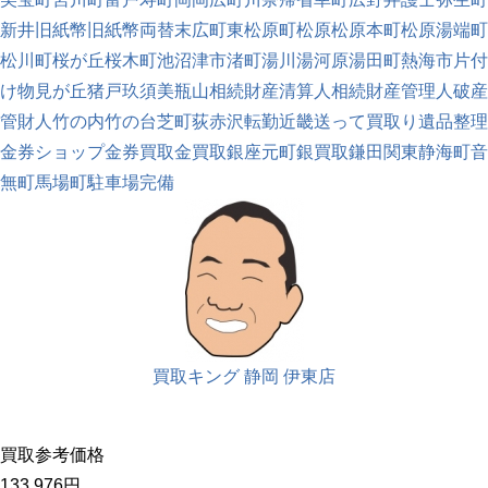
新井
旧紙幣
旧紙幣両替
末広町
東松原町
松原
松原本町
松原湯端町
松川町
桜が丘
桜木町
池
沼津市
渚町
湯川
湯河原
湯田町
熱海市
片付
け
物見が丘
猪戸
玖須美
瓶山
相続財産清算人
相続財産管理人
破産
管財人
竹の内
竹の台
芝町
荻
赤沢
転勤
近畿
送って買取り
遺品整理
金券ショップ
金券買取
金買取
銀座元町
銀買取
鎌田
関東
静海町
音
無町
馬場町
駐車場完備
買取キング 静岡 伊東店
買取参考価格
133,976
円