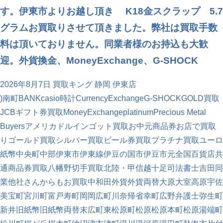
す。伊東市よりお越し頂き K18金スクラップ 5.7
グラムお買取りさせて頂きました。弊社は買取手数
料は頂いておりません。同業者様のお持込も大歓
迎。外貨換金、MoneyExchange、G-SHOCK
2026年8月7日
買取キング 静岡 伊東店
)南町
BANK
casio時計
CurrencyExchange
G-SHOCK
GOLD買取
JCBギフト券買取
MoneyExchange
platinum
Precious Metal
Buyers
アメリカドル
インゴット買取
お中元商品券
お店で買取
り
ゴールド買取
シルバー買取
ビール券買取
プラチナ買取
ユーロ
紙幣
中央町
中部
伊東市
伊東線
伊豆の国市
伊豆市
元
全国百貨店共
通商品券買取
八幡野
切手買取
北陸・甲信越
十足
司法書士
吉田
同
業他社さんからもお買取中
和田
外貨
外貨両替
大原
大室高原
宇佐
美
宝町
宮川町
富戸
寿町
岡
岡広町
川奈
帰省
幸町
広野
弁護士
弥生町
新井
旧紙幣
旧紙幣両替
末広町
東松原町
松原
松原本町
松原湯端町