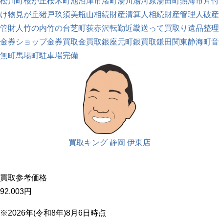
松川町
桜が丘
桜木町
池
沼津市
渚町
湯川
湯河原
湯田町
熱海市
片付
け
物見が丘
猪戸
玖須美
瓶山
相続財産清算人
相続財産管理人
破産
管財人
竹の内
竹の台
芝町
荻
赤沢
転勤
近畿
送って買取り
遺品整理
金券ショップ
金券買取
金買取
銀座元町
銀買取
鎌田
関東
静海町
音
無町
馬場町
駐車場完備
買取キング 静岡 伊東店
買取参考価格
92.003
円
※2026年(令和8年)8月6日時点