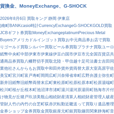
貨換金、MoneyExchange、G-SHOCK
2026年8月6日
買取キング 静岡 伊東店
)南町
BANK
casio時計
CurrencyExchange
G-SHOCK
GOLD買取
JCBギフト券買取
MoneyExchange
platinum
Precious Metal
Buyers
アメリカドル
インゴット買取
お中元商品券
お店で買取
り
ゴールド買取
シルバー買取
ビール券買取
プラチナ買取
ユーロ
紙幣
中央町
中部
伊東市
伊東線
伊豆の国市
伊豆市
元
全国百貨店共
通商品券買取
八幡野
切手買取
北陸・甲信越
十足
司法書士
吉田
同
業他社さんからもお買取中
和田
外貨
外貨両替
大原
大室高原
宇佐
美
宝町
宮川町
富戸
寿町
岡
岡広町
川奈
帰省
幸町
広野
弁護士
弥生町
新井
旧紙幣
旧紙幣両替
末広町
東松原町
松原
松原本町
松原湯端町
松川町
桜が丘
桜木町
池
沼津市
渚町
湯川
湯河原
湯田町
熱海市
片付
け
物見が丘
猪戸
玖須美
瓶山
相続財産清算人
相続財産管理人
破産
管財人
竹の内
竹の台
芝町
荻
赤沢
転勤
近畿
送って買取り
遺品整理
金券ショップ
金券買取
金買取
銀座元町
銀買取
鎌田
関東
静海町
音