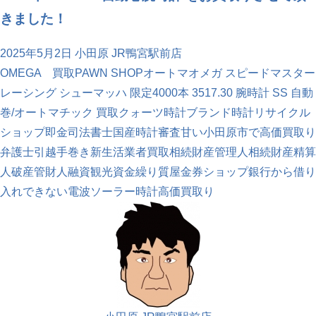
きました！
2025年5月2日
小田原 JR鴨宮駅前店
OMEGA 買取
PAWN SHOP
オートマ
オメガ スピードマスター
レーシング シューマッハ 限定4000本 3517.30 腕時計 SS 自動
巻/オートマチック 買取
クォーツ時計
ブランド時計
リサイクル
ショップ
即金
司法書士
国産時計
審査甘い
小田原市で高価買取り
弁護士
引越
手巻き
新生活
業者買取
相続財産管理人
相続財産精算
人
破産管財人
融資
観光
資金繰り
質屋
金券ショップ
銀行から借り
入れできない
電波ソーラー時計
高価買取り