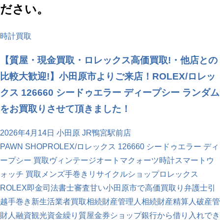
ださい。
時計買取
【質屋・現金買取・ロレックス高価買取!・他店との
比較大歓迎!】小田原市よりご来店！ROLEX/ロレッ
クス 126660 シードゥエラー ディープシー ランダム
をお買取りさせて頂きました！
2026年4月14日
小田原 JR鴨宮駅前店
PAWN SHOP
ROLEX/ロレックス 126660 シードゥエラー ディ
ープシー 買取
ヴィンテージ
オートマ
クォーツ時計
スマートウ
ォッチ 買取
メンズ手巻き
リサイクルショップ
ロレックス
ROLEX
即金
司法書士
審査甘い
小田原市で高価買取り
弁護士
引
越
手巻き
新生活
業者買取
相続財産管理人
相続財産精算人
破産管
財人
融資
観光
資金繰り
質屋
金券ショップ
銀行から借り入れでき