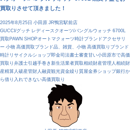
買取りさせて頂きました！
2025年8月25日
小田原 JR鴨宮駅前店
GUCCI/グッチ レディースクオーツ/バングルウォッチ 6700L
買取
PAWN SHOP
オートマ
クォーツ時計
ブランドアクセサリ
ー 小物 高価買取
ブランド品、雑貨、小物 高価買取り
ブランド
時計
リサイクルショップ
即金
司法書士
審査甘い
小田原市で高価
買取り
弁護士
引越
手巻き
新生活
業者買取
相続財産管理人
相続財
産精算人
破産管財人
融資
観光
資金繰り
質屋
金券ショップ
銀行か
ら借り入れできない
高価買取り