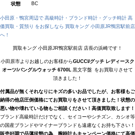
BC
状態
小田原・鴨宮周辺で 高級時計・ブランド時計・グッチ時計 高
価買取・質預り をお探しなら 買取キング 小田原JR鴨宮駅前店
へ！
買取キング 小田原JR鴨宮駅前店 店長の浜崎です！
小田原市よりお越しのお客様から
GUCCI/グッチ レディースク
オーツ/バングルウォッチ 6700L
黒文字盤
をお買取りさせて
頂きました！
付属品が無くそれなりにキズの多いお品でしたが、お客様もご
納得の他店圧倒価格にてお買取りをさせて頂きました！状態の
悪い物や壊れている物もご相談ください！高価買取致します！
ブランド高級時計だけでなく、セイコーやシチズン、カシオ等
の国産ブランドやマイナーブランドも遠慮なくお持ち下さい！
販売好調で品薄状態の為、腕時計もキャンペーン価格にて高価