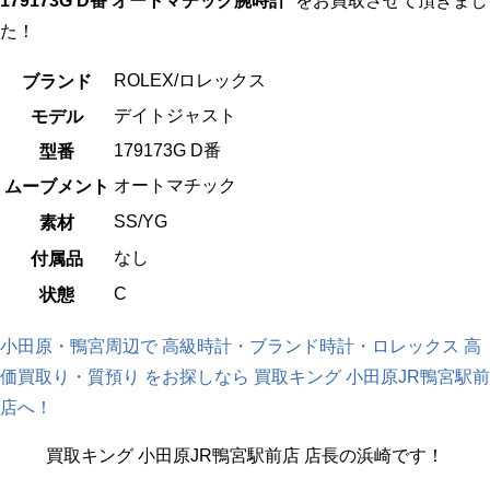
179173G D番 オートマチック腕時計
をお買取させて頂きまし
た！
ROLEX/ロレックス
ブランド
デイトジャスト
モデル
179173G D番
型番
オートマチック
ムーブメント
SS/YG
素材
なし
付属品
C
状態
小田原・鴨宮周辺で 高級時計・ブランド時計・ロレックス 高
価買取り・質預り をお探しなら 買取キング 小田原JR鴨宮駅前
店へ！
買取キング 小田原JR鴨宮駅前店 店長の浜崎です！