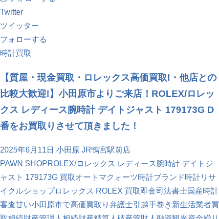
Twitter
ツイッター
フォローする
時計買取
【質屋・現金買取・ロレックス高価買取!・他店との
比較大歓迎!】小田原市よりご来店！ROLEX/ロレッ
クス レディース腕時計 デイトジャスト 179173G D
番をお買取りさせて頂きました！
2025年6月11日
小田原 JR鴨宮駅前店
PAWN SHOP
ROLEX/ロレックス レディース腕時計 デイトジ
ャスト 179173G 買取
オートマ
クォーツ時計
ブランド時計
リサ
イクルショップ
ロレックス ROLEX 買取
即金
司法書士
国産時計
審査甘い
小田原市で高価買取り
弁護士
引越
手巻き
新生活
業者買
取
相続財産管理人
相続財産精算人
破産管財人
融資
観光
資金繰り