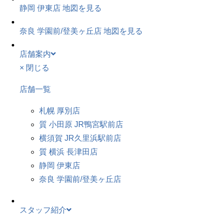
静岡 伊東店
地図を見る
奈良 学園前/登美ヶ丘店
地図を見る
店舗案内
× 閉じる
店舗一覧
札幌 厚別店
質 小田原 JR鴨宮駅前店
横須賀 JR久里浜駅前店
質 横浜 長津田店
静岡 伊東店
奈良 学園前/登美ヶ丘店
スタッフ紹介