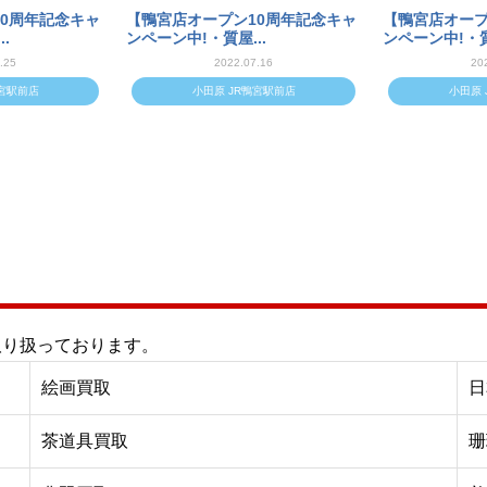
0周年記念キャ
【鴨宮店オープン10周年記念キャ
【鴨宮店オープ
.
ンペーン中!・質屋...
ンペーン中!・質
.25
2022.07.16
20
鴨宮駅前店
小田原 JR鴨宮駅前店
小田原 
取り扱っております。
絵画買取
日
茶道具買取
珊