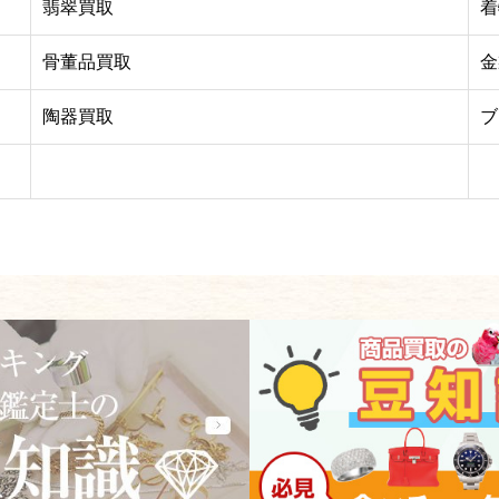
翡翠買取
着
骨董品買取
金
陶器買取
ブ