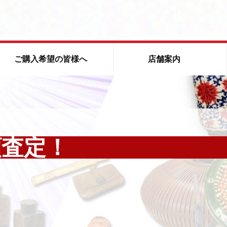
ご購入希望の皆様へ
店舗案内
会社概要
社会貢献
3.11東日本大震災 僕たちが見た記録
JR鴨宮駅前店
お問合せ
横須賀 JR久里浜駅前店
質 横浜 長津田店
買取実績続々更新中
ライン査定はこちら
プラチナ(Pt 白金)買取
シルバー(Ag 銀)買取
ダイヤ買取
額査定！
ー買取
ブランドアクセサリー買取
時計買取
金券買取
お問合せ
フト買取
電動工具買取
オーディオ音響機器買取
クリ
材買取
コレクターズアイテム・ソフビ人形
美術品・骨董品
出張査定はこちら
宅配買取はこちら