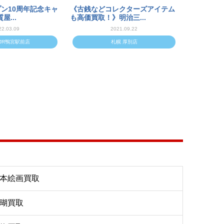
ン10周年記念キャ
《古銭などコレクターズアイテム
屋...
も高価買取！》明治三...
22.03.09
2021.09.22
JR鴨宮駅前店
札幌 厚別店
本絵画買取
瑚買取