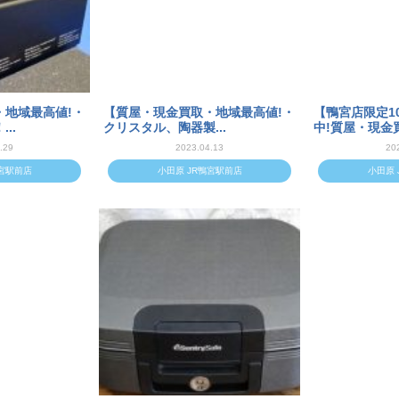
・地域最高値!・
【質屋・現金買取・地域最高値!・
【鴨宮店限定1
..
クリスタル、陶器製...
中!質屋・現金買
.29
2023.04.13
20
鴨宮駅前店
小田原 JR鴨宮駅前店
小田原 