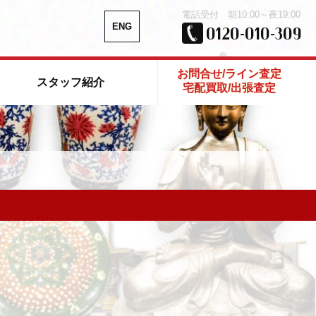
電話受付 朝10:00～夜19:00
ENG
0120-010-309
お問合せ/ライン査定
スタッフ紹介
宅配買取/出張査定
静岡 伊東店
宝飾品買取
ブランド品・バッグ買取
外貨両替
カメラ・レンズ買取
スタル・陶器製品買取
香水買取
買取
釣具・アウトドア用品買取