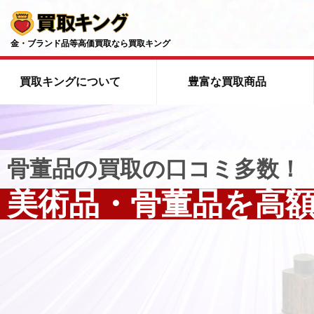
金・ブランド品等高価買取なら買取キング
買取キングについて
豊富な買取商品
初めての方へ
選ばれる７つの理由
よくあるご質問
スタッフトップページ
店舗一覧
札幌 厚別店
スタッフ紹介
質 小田原 
採用情報
骨董品の買取の口コミ多数！
買取商品
貴金属買取
金(Au ゴールド)買取
美術品・骨董品を高
ブランド小物買取
ブランドジュエリ
楽器買取
家電買取
ゲーム機ソ
万年筆・ライター買取
語学・学習教