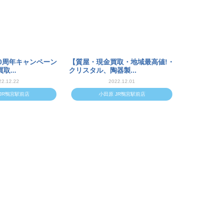
0周年キャンペーン
【質屋・現金買取・地域最高値!・
取...
クリスタル、陶器製...
22.12.22
2022.12.01
JR鴨宮駅前店
小田原 JR鴨宮駅前店