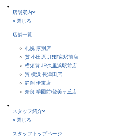
店舗案内
× 閉じる
店舗一覧
札幌 厚別店
質 小田原 JR鴨宮駅前店
横須賀 JR久里浜駅前店
質 横浜 長津田店
静岡 伊東店
奈良 学園前/登美ヶ丘店
スタッフ紹介
× 閉じる
スタッフトップページ