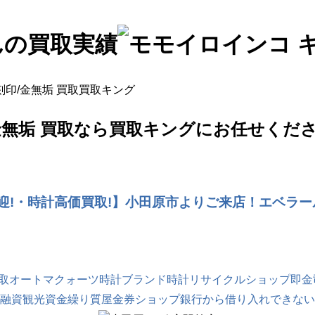
5刻印/金無垢 買取買取キング
金無垢 買取
なら買取キングにお任せくだ
・時計高価買取!】小田原市よりご来店！エベラール 手
買取
オートマ
クォーツ時計
ブランド時計
リサイクルショップ
即金
融資
観光
資金繰り
質屋
金券ショップ
銀行から借り入れできない