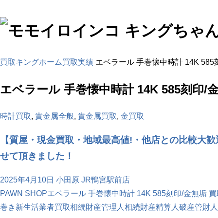
買取キングホーム
買取実績
エベラール 手巻懐中時計 14K 58
エベラール 手巻懐中時計 14K 585刻印/
時計買取
,
貴金属全般
,
貴金属買取
,
金買取
【質屋・現金買取・地域最高値!・他店との比較大歓迎!
せて頂きました！
2025年4月10日
小田原 JR鴨宮駅前店
PAWN SHOP
エベラール 手巻懐中時計 14K 585刻印/金無垢 
巻き
新生活
業者買取
相続財産管理人
相続財産精算人
破産管財人