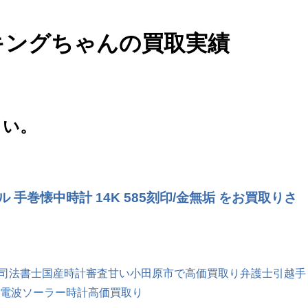
さい。
巻懐中時計 14K 585刻印/金無垢 をお買取りさ
司法書士
国産時計
審査甘い
小田原市で高価買取り
弁護士
引越
手
電波ソーラー時計
高価買取り